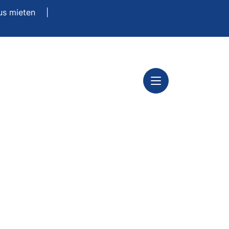
us mieten
|