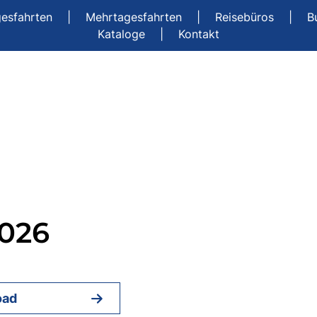
gesfahrten
|
Mehrtagesfahrten
|
Reisebüros
|
B
Kataloge
|
Kontakt
2026
oad