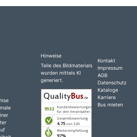
Hinweise
Kontakt
Teile des Bildmaterials
Impressum
wurden mittels KI
AGB
generiert.
Datenschutz
Kataloge
Karriere
hise
Bus mieten
imale
Kundenbewertungen
9532
für den Veranstalter
iner
Gesamtbewertung
ter
4.75
von 5.00
auf
Weiterempfehlung
97%
iheit