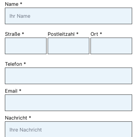
Name
*
Mehrtagesfahrten
Reisebüros
Bus mieten
Kataloge
Straße
*
Postleitzahl
*
Ort
*
Kontakt
Telefon
*
Email
*
Nachricht
*