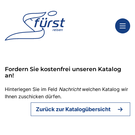
Toggl
Reisethemen
Fordern Sie kostenfrei unseren Katalog
Toggl
Highlights
an!
Toggl
Service
Hinterlegen Sie im Feld
Nachricht
welchen Katalog wir
Toggl
Kontakt
Ihnen zuschicken dürfen.
Zurück zur Katalogübersicht
Start
Tagesfahrten