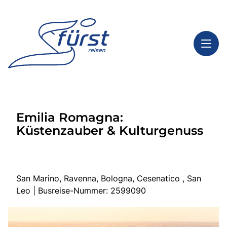
Toggl
Reisethemen
Emilia Romagna:
Toggl
Highlights
Küstenzauber & Kulturgenuss
Toggl
Service
Toggl
Kontakt
San Marino, Ravenna, Bologna, Cesenatico , San
Leo | Busreise-Nummer: 2599090
Start
Tagesfahrten