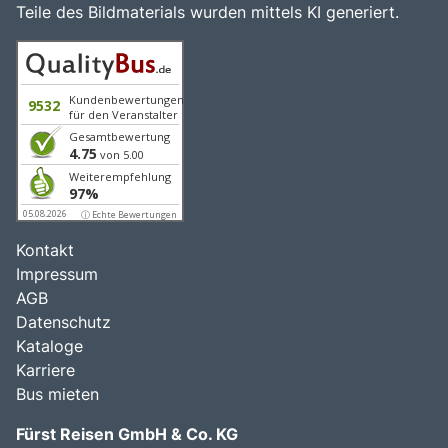
Teile des Bildmaterials wurden mittels KI generiert.
Kundenbewertungen
9532
für den Veranstalter
Gesamtbewertung
4.75
von 5.00
Weiterempfehlung
97%
05.08.2026
ⓘ Echte Bewertungen
Kontakt
Impressum
AGB
Datenschutz
Kataloge
Karriere
Bus mieten
Fürst Reisen GmbH & Co. KG