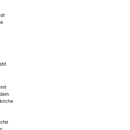
adt
ne
ebt
mit
 dem
kirche
sche
r