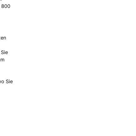
s 800
ten
 Sie
Am
wo Sie