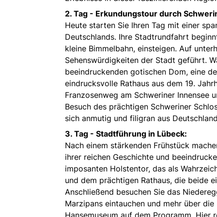
2. Tag -
Erkundungstour durch Schweri
Heute starten Sie Ihren Tag mit einer s
Deutschlands. Ihre Stadtrundfahrt beginnt
kleine Bimmelbahn, einsteigen. Auf unte
Sehenswürdigkeiten der Stadt geführt. W
beeindruckenden gotischen Dom, eine de
eindrucksvolle Rathaus aus dem 19. Jahrh
Franzosenweg am Schweriner Innensee un
Besuch des prächtigen Schweriner Schlo
sich anmutig und filigran aus Deutschlan
3. Tag -
Stadtführung in Lübeck:
Nach einem stärkenden Frühstück machen S
ihrer reichen Geschichte und beeindrucke
imposanten Holstentor, das als Wahrzeich
und dem prächtigen Rathaus, die beide ei
Anschließend besuchen Sie das Niedereg
Marzipans eintauchen und mehr über die 
Hansemuseum auf dem Programm. Hier rei