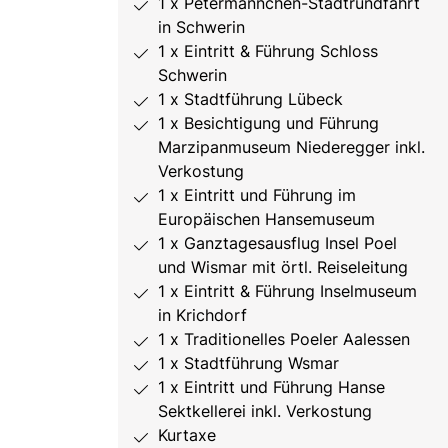
1 x Petermännchen-Stadtrundfahrt
in Schwerin
1 x Eintritt & Führung Schloss
Schwerin
1 x Stadtführung Lübeck
1 x Besichtigung und Führung
Marzipanmuseum Niederegger inkl.
Verkostung
1 x Eintritt und Führung im
Europäischen Hansemuseum
1 x Ganztagesausflug Insel Poel
und Wismar mit örtl. Reiseleitung
1 x Eintritt & Führung Inselmuseum
in Krichdorf
1 x Traditionelles Poeler Aalessen
1 x Stadtführung Wsmar
1 x Eintritt und Führung Hanse
Sektkellerei inkl. Verkostung
Kurtaxe