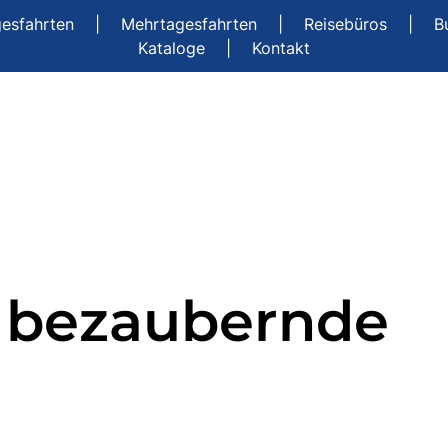
gesfahrten
|
Mehrtagesfahrten
|
Reisebüros
|
B
Kataloge
|
Kontakt
- bezaubernde