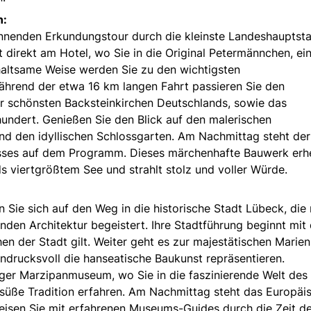
n:
pannenden Erkundungstour durch die kleinste Landeshauptst
 direkt am Hotel, wo Sie in die Original Petermännchen, ei
rhaltsame Weise werden Sie zu den wichtigsten
ährend der etwa 16 km langen Fahrt passieren Sie den
r schönsten Backsteinkirchen Deutschlands, sowie das
undert. Genießen Sie den Blick auf den malerischen
d den idyllischen Schlossgarten. Am Nachmittag steht der
sses auf dem Programm. Dieses märchenhafte Bauwerk erh
ds viertgrößtem See und strahlt stolz und voller Würde.
ie sich auf den Weg in die historische Stadt Lübeck, die 
nden Architektur begeistert. Ihre Stadtführung beginnt mit
en der Stadt gilt. Weiter geht es zur majestätischen Marien
ndrucksvoll die hanseatische Baukunst repräsentieren.
ger Marzipanmuseum, wo Sie in die faszinierende Welt des
süße Tradition erfahren. Am Nachmittag steht das Europäi
sen Sie mit erfahrenen Museums-Guides durch die Zeit de