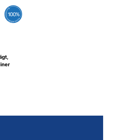
ägt,
iner