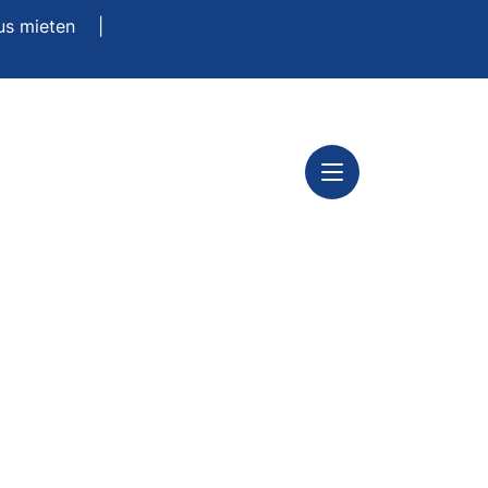
us mieten
|