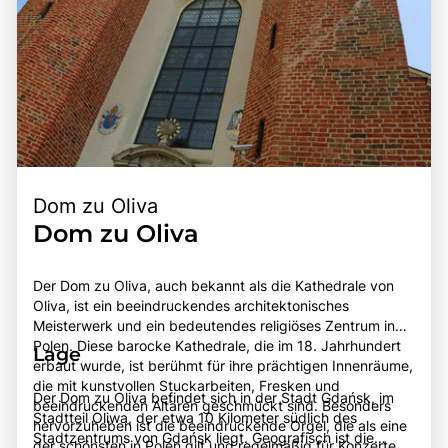
Dom zu Oliva
Dom zu Oliva
Der Dom zu Oliva, auch bekannt als die Kathedrale von
Oliva, ist ein beeindruckendes architektonisches
Meisterwerk und ein bedeutendes religiöses Zentrum in
Polen. Diese barocke Kathedrale, die im 18. Jahrhundert
Lage
erbaut wurde, ist berühmt für ihre prächtigen Innenräume,
die mit kunstvollen Stuckarbeiten, Fresken und
Der Dom zu Oliva befindet sich in der Stadt Gdańsk, im
beeindruckenden Altären geschmückt sind. Besonders
Stadtteil Oliwa, der etwa 10 Kilometer südlich des
hervorzuheben ist die beeindruckende Orgel, die als eine
Stadtzentrums von Gdańsk liegt. Geografisch ist die
der schönsten in Polen gilt und regelmäßig für Konzerte