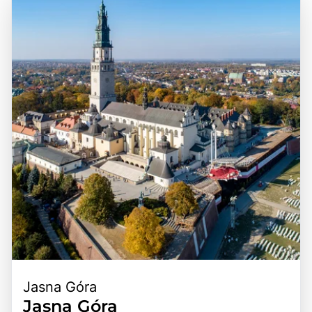
Verkehrsknotenpunkt, von dem aus viele der
bewegte Vergangenheit, die von verschiedenen Kulturen
bedeutendsten Sehenswürdigkeiten und Regionen leicht
und politischen Umwälzungen geprägt ist, was sich in der
erreichbar sind. Polen ist durch ein gut ausgebautes
Vielfalt der Architektur und Traditionen widerspiegelt. Ein
Verkehrsnetz, einschließlich Straßen, Eisenbahnen und
Besuch in Polen ist eine hervorragende Gelegenheit, die
Flughäfen, gut verbunden, was es Besuchern ermöglicht,
herzliche Gastfreundschaft der Einheimischen zu erleben,
die verschiedenen Städte und Landschaften bequem zu
die köstliche polnische Küche zu probieren und die
erkunden. Die Kombination aus atemberaubenden
faszinierende Geschichte des Landes zu entdecken. Die
Ausblicken, reicher Geschichte und der Möglichkeit, die
Kombination aus beeindruckenden Sehenswürdigkeiten,
polnische Kultur hautnah zu erleben, macht Polen zu
kulturellen Erlebnissen und der Möglichkeit, die Natur zu
einem unvergesslichen Erlebnis für alle, die dieses
genießen, macht Polen zu einem unvergesslichen Ziel für
vielfältige Land entdecken möchten.
Reisende.
Jasna Góra
Jasna Góra