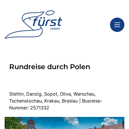
Toggl
Reisethemen
Rundreise durch Polen
Toggl
Highlights
Toggl
Service
Toggl
Kontakt
Stettin, Danzig, Sopot, Oliva, Warschau,
Tschenstochau, Krakau, Breslau | Busreise-
Nummer: 2571332
Start
Tagesfahrten