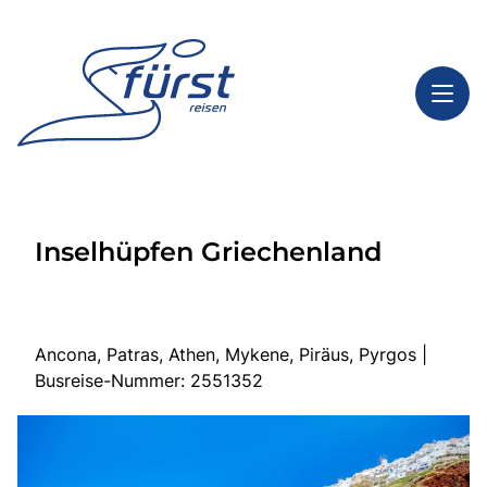
Toggl
Reisethemen
Inselhüpfen Griechenland
Toggl
Highlights
Toggl
Service
Toggl
Kontakt
Ancona, Patras, Athen, Mykene, Piräus, Pyrgos |
Busreise-Nummer: 2551352
Start
Tagesfahrten