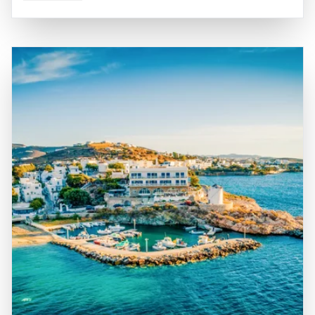
die mit ihren engen Gassen und spektakulären Ausblicken
Archipels, das aus mehreren kleinen Inseln besteht,
auf das tiefblaue Wasser des Ägäischen Meeres
darunter Thirasia und Aspronisi. Santorin ist leicht mit
bezaubern. Santorin ist auch für seine Weine bekannt,
Fähren oder Flugzeugen von Athen und anderen
insbesondere den süßen Vinsanto, der aus Trauben der
griechischen Inseln zu erreichen, was es zu einem
einheimischen Rebsorte Assyrtiko hergestellt wird.
beliebten Ziel für Reisende aus aller Welt macht. Die
Historisch gesehen ist die Insel das Ergebnis eines
beeindruckende Vulkanlandschaft und die steilen Klippen,
gewaltigen Vulkanausbruchs im 16. Jahrhundert v. Chr.,
die die Küste säumen, machen die Insel zu einem der
der die Minoische Zivilisation beeinflusste und die
spektakulärsten Reiseziele im Mittelmeer.
Landschaft der Insel prägte. Ein Besuch auf Santorin ist
ein unvergessliches Erlebnis, das sowohl Erholung als
auch kulturelle Entdeckungen bietet.