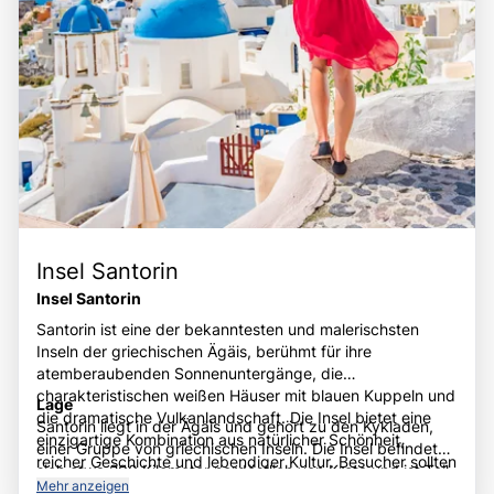
Insel Santorin
Insel Santorin
Santorin ist eine der bekanntesten und malerischsten
Inseln der griechischen Ägäis, berühmt für ihre
atemberaubenden Sonnenuntergänge, die
charakteristischen weißen Häuser mit blauen Kuppeln und
Lage
die dramatische Vulkanlandschaft. Die Insel bietet eine
Santorin liegt in der Ägäis und gehört zu den Kykladen,
einzigartige Kombination aus natürlicher Schönheit,
einer Gruppe von griechischen Inseln. Die Insel befindet
reicher Geschichte und lebendiger Kultur. Besucher sollten
sich etwa 200 Kilometer nordöstlich von Kreta und ist Teil
unbedingt die charmanten Dörfer Oia und Fira erkunden,
Mehr anzeigen
eines architektonisch und geologisch einzigartigen