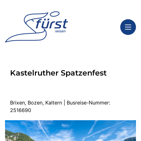
Toggl
Reisethemen
Kastelruther Spatzenfest
Toggl
Highlights
Toggl
Service
Toggl
Kontakt
Brixen, Bozen, Kaltern | Busreise-Nummer:
2516690
Start
Tagesfahrten