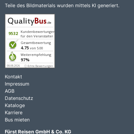
Teile des Bildmaterials wurden mittels KI generiert.
Kundenbewertungen
9532
für den Veranstalter
Gesamtbewertung
4.75
von 5.00
Weiterempfehlung
97%
08.08.2026
ⓘ Echte Bewertungen
Kontakt
Impressum
AGB
Datenschutz
Kataloge
Karriere
Bus mieten
Fürst Reisen GmbH & Co. KG